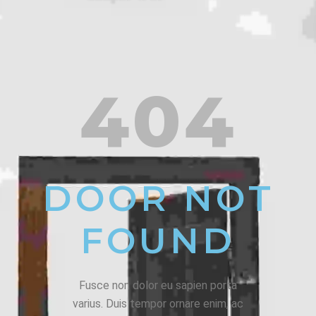
404
DOOR NOT
FOUND
Fusce non dolor eu sapien porta
varius. Duis tempor ornare enim, ac