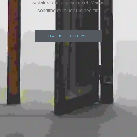
sodales odio dignissim vel. Mauris
condimentum, lectus nec tin.
BACK TO HOME