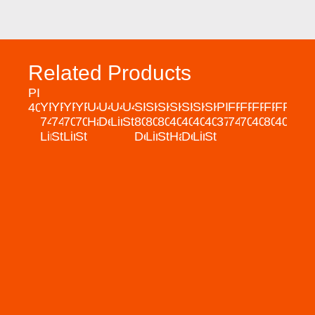
Related Products
PIVOT
YPSILON
YPSILON
YPSILON
YPSILON
U40
U40
U40
U40
SKINNY
SKINNY
SKINNY
SKINNY
SKINNY
SKINNY
SKINNY
PIVOT
FRAME
FRAME
FRAME
FRAME
FRAM
40
74
74
70
70
Hammam
Deluxe
Linear
Standard
80
80
80
40
40
40
40
37
74
70
40U
80W
40W
Linear
Standard
Linear
Standard
Deluxe
Linear
Standard
Hammam
Deluxe
Linear
Standard