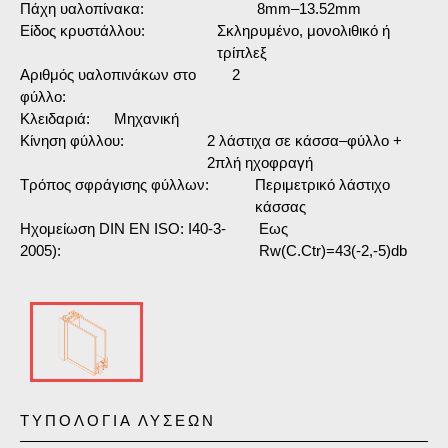
Πάχη υαλοπίνακα:
8mm–13.52mm
Είδος κρυστάλλου:
Σκληρυμένο, μονολιθικό ή
τρίπλεξ
Αριθμός υαλοπινάκων στο
2
φύλλο:
Κλειδαριά:
Μηχανική
Κίνηση φύλλου:
2 λάστιχα σε κάσσα–φύλλο +
2πλή ηχοφραγή
Τρόπος σφράγισης φύλλων:
Περιμετρικό λάστιχο
κάσσας
Ηχομείωση DIN EN ISO: I40-3-
Εως
2005):
Rw(C.Ctr)=43(-2,-5)db
ΤΥΠΟΛΟΓΙΑ ΛΥΣΕΩΝ