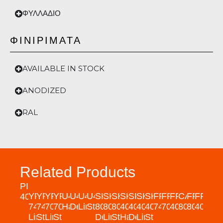
ΦΥΛΛΑΔΙΟ
ΦΙΝΙΡΙΜΑΤΑ
AVAILABLE IN STOCK
ANODIZED
RAL
Related Products
PIVOT
YPSILON
YPSILON
YPSILON
YPSILON
U40
U40
U40
U40
SKINNY
SKINNY
SKINNY
SKINNY
SKINNY
SKINNY
SKINNY
FRAME
FRAME
FRAME
CALMO
FRAME
FRAM
40
74
74
70
70
Hammam
Deluxe
Linear
Standard
80
80
80
40
40
40
40
74
70
40U
80
80W
40W
Linear
Standard
Linear
Standard
Deluxe
Linear
Standard
Hammam
Deluxe
Linear
Standard