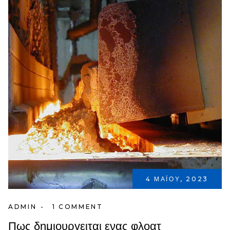
4 ΜΑΪ́ΟΥ, 2023
ADMIN
1 COMMENT
Πως δημιουργειται ενας φλοατ