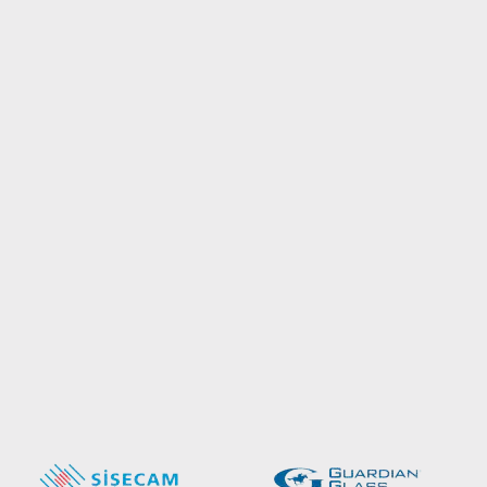
εξειδικεύεται σε τζάμια και γυάλινες κατα
κρύσταλλα και καθρέπτες. Προσφέρουμε 
προϊόντα και επαγγελματικές υπηρεσίες 
σε ανταγωνιστικές τιμές.
26614 00791