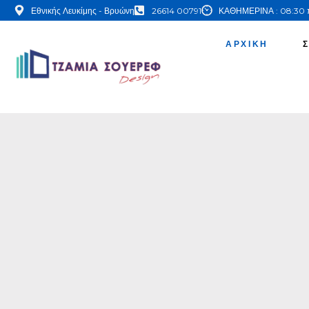
Εθνικής Λευκίμης - Βρυώνη
26614 00791
ΚΑΘΗΜΕΡΙΝΑ : 08:30 π.μ
ΑΡΧΙΚΗ
ΤΖΑΜΙΑ,ΚΡΥΣΤΑΛΑ,ΚΑΘΡΕΠΤΕΣ
ΤΖΑΜΙΑ 
ΣΟΥΕΡΕΦ 
DESIGN
Το κατάστημά μας, με παρουσία στην Κέρ